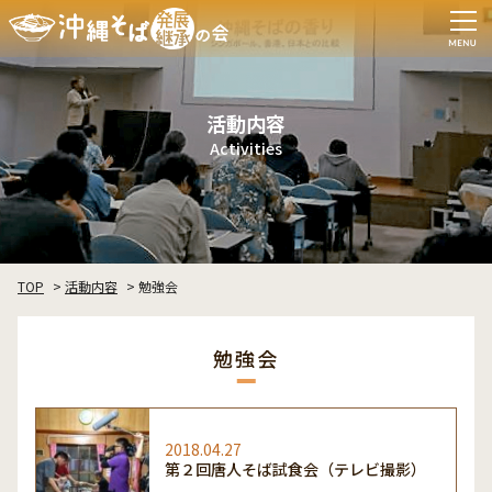
活動内容
Activities
TOP
活動内容
勉強会
勉強会
2018.04.27
第２回唐人そば試食会（テレビ撮影）