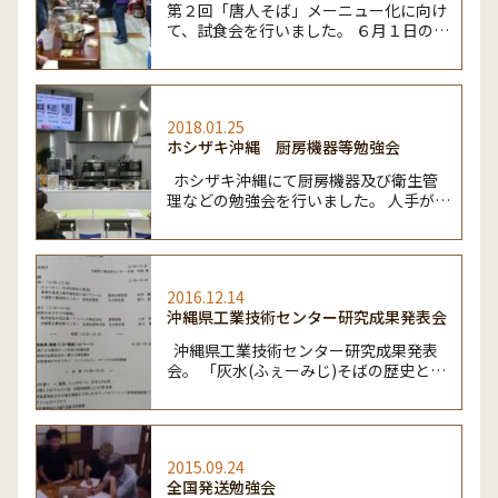
第２回「唐人そば」メーニュー化に向け
て、試食会を行いました。 ６月１日の販
売に向けて沖縄テレビも撮影に来まし
た。 ４月１５日にそばじょーぐーへの
「唐人そば」試食会が好評でしたので、
各店舗でも販売できるように最終確認で
2018.01.25
す。 […]
ホシザキ沖縄 厨房機器等勉強会
ホシザキ沖縄にて厨房機器及び衛生管
理などの勉強会を行いました。 人手がか
からない厨房機器、食品保存方法などを
学びました。 熱いスープをそのまま真
空パックに出来る機器。 スチームコンベ
クションオ […]
2016.12.14
沖縄県工業技術センター研究成果発表会
沖縄県工業技術センター研究成果発表
会。 「灰水(ふぇーみじ)そばの歴史と再
現」 「沖縄そばの香り」 沖縄そばの歴
史とアジアの味覚など、勉強になりまし
た。
2015.09.24
全国発送勉強会