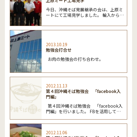
上原ミート工場見学
今日、沖縄そば発展継承の会は、上原ミ
ートにて工場見学しました。 輸入から加
工品ができるまで、いろいろ勉強になり
ました。 上原ミートさんありがとうござ
います。
2013.10.19
勉強会打合せ
お肉の勉強会の打ち合わせ。
2012.11.13
第４回沖縄そば勉強会 「facebook入
門編」
第４回沖縄そば勉強会 「facebook入
門編」を行いました。 FBを活用して集
客にどうつなげるか？ いろいろな方法を
学びました。
2012.11.06