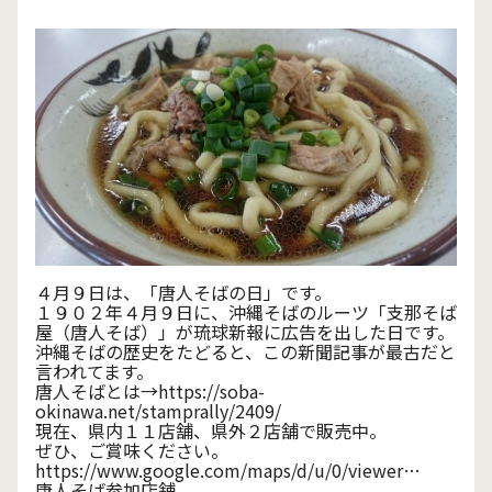
４月９日は、「唐人そばの日」です。
１９０２年４月９日に、沖縄そばのルーツ「支那そば
屋（唐人そば）」が琉球新報に広告を出した日です。
沖縄そばの歴史をたどると、この新聞記事が最古だと
言われてます。
唐人そばとは→
https://soba-
okinawa.net/stamprally/2409/
現在、県内１１店舗、県外２店舗で販売中。
ぜひ、ご賞味ください。
https://www.google.com/maps/d/u/0/viewer
…
唐人そば参加店舗