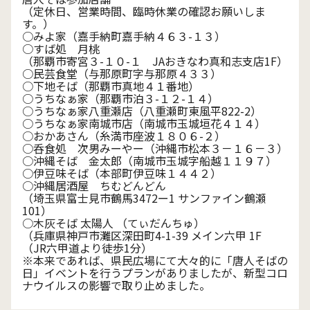
（定休日、営業時間、臨時休業の確認お願いしま
す。）
○みよ家（嘉手納町嘉手納４６３-１３）
○すば処 月桃
（那覇市寄宮３-１０-１ JAおきなわ真和志支店1F）
○民芸食堂（与那原町字与那原４３３）
○下地そば（那覇市真地４１番地）
○うちなぁ家（那覇市泊３-１２-１４）
○うちなぁ家八重瀬店（八重瀬町東風平822-2）
○うちなぁ家南城市店（南城市玉城垣花４１４）
○おかあさん（糸満市座波１８０６-２）
○呑食処 次男みーやー（沖縄市松本３－１６－３）
○沖縄そば 金太郎（南城市玉城字船越１１９７）
○伊豆味そば（本部町伊豆味１４４２）
○沖縄居酒屋 ちむどんどん
（埼玉県富士見市鶴馬3472ー1 サンファイン鶴瀬
101）
○木灰そば 太陽人 （てぃだんちゅ）
（兵庫県神戸市灘区深田町4-1-39 メイン六甲 1F
（JR六甲道より徒歩1分）
※本来であれば、県民広場にて大々的に「唐人そばの
日」イベントを行うプランがありましたが、新型コロ
ナウイルスの影響で取り止めました。